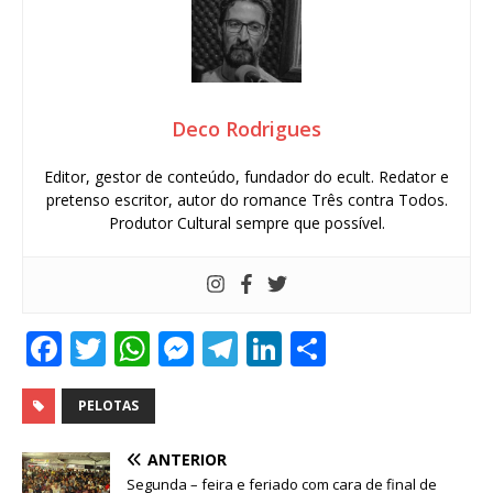
Deco Rodrigues
Editor, gestor de conteúdo, fundador do ecult. Redator e
pretenso escritor, autor do romance Três contra Todos.
Produtor Cultural sempre que possível.
F
T
W
M
T
Li
S
a
w
h
e
el
n
h
c
it
at
ss
e
k
ar
PELOTAS
e
te
s
e
g
e
e
ANTERIOR
b
r
A
n
ra
dI
Segunda – feira e feriado com cara de final de