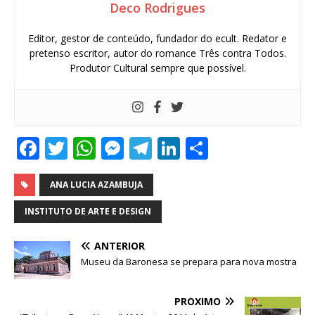
Deco Rodrigues
Editor, gestor de conteúdo, fundador do ecult. Redator e
pretenso escritor, autor do romance Três contra Todos.
Produtor Cultural sempre que possível.
F
T
W
M
T
Li
S
a
w
h
e
el
n
h
c
it
at
ss
e
k
ar
ANA LUCIA AZAMBUJA
e
te
s
e
g
e
e
INSTITUTO DE ARTE E DESIGN
b
r
A
n
ra
dI
ANTERIOR
o
p
g
m
n
Museu da Baronesa se prepara para nova mostra
o
p
e
k
r
PRÓXIMO