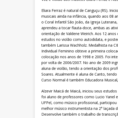
Eliara Ferraz é natural de Canguçu (RS). Inic
musicais ainda na infância, quando aos 08 a
o Coral Infantil São João, da Igreja Luterana
aprendeu a tocar flauta-doce, ambas as ativ
orientação de Valdene Weirich. Aos 12 ano
estudos no violão como autodidata, e poste
também Larissa Wachholz. Medalhista na CIE
Individual Feminino obteve a primeira coloc
colocação nos anos de 1998 e 2005. Foi inte
por volta de 2006/2007. No ano de 2009 ing
aluna de violão, tendo a orientação dos pro
Soares. Atualmente é aluna de Canto, tendo
Curso Normal é também Educadora Musical,
Alzevir Maicá de Maicá, iniciou seus estu
foi aluno de professores como Lucio Yanel 
UFPel, como músico profissional, participou
melhor músico instrumentista na 2° laçada 
Desenvolve também o trabalho de transcrição