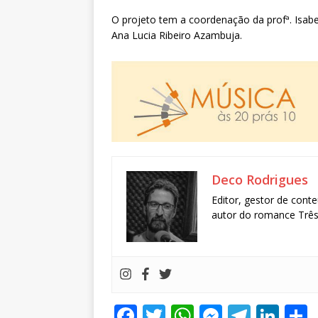
O projeto tem a coordenação da profª. Isabe
Ana Lucia Ribeiro Azambuja.
Deco Rodrigues
Editor, gestor de conte
autor do romance Três 
F
T
W
M
T
Li