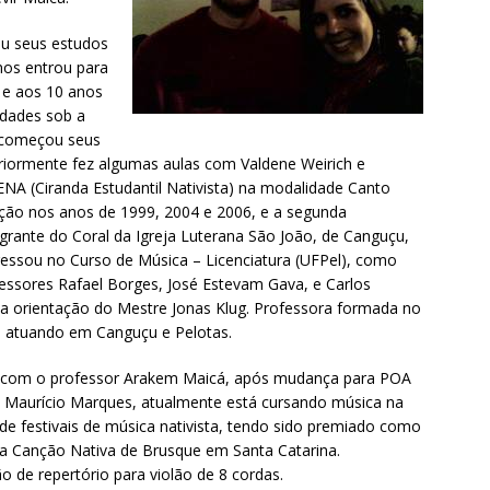
iou seus estudos
nos entrou para
, e aos 10 anos
idades sob a
s começou seus
riormente fez algumas aulas com Valdene Weirich e
NA (Ciranda Estudantil Nativista) na modalidade Canto
ação nos anos de 1999, 2004 e 2006, e a segunda
grante do Coral da Igreja Luterana São João, de Canguçu,
ressou no Curso de Música – Licenciatura (UFPel), como
fessores Rafael Borges, José Estevam Gava, e Carlos
 a orientação do Mestre Jonas Klug. Professora formada no
 atuando em Canguçu e Pelotas.
dos com o professor Arakem Maicá, após mudança para POA
e Maurício Marques, atualmente está cursando música na
 de festivais de música nativista, tendo sido premiado como
da Canção Nativa de Brusque em Santa Catarina.
 de repertório para violão de 8 cordas.