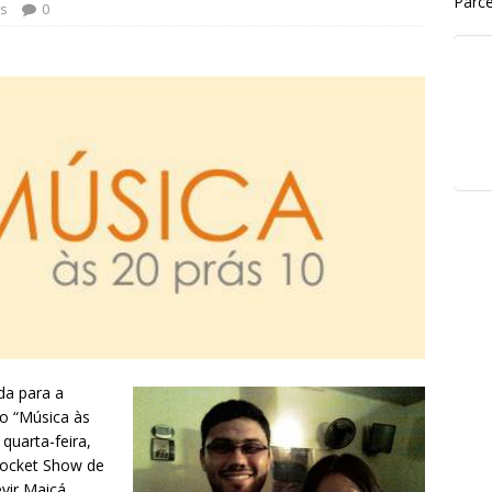
Parce
s
0
da para a
o “Música às
quarta-feira,
Pocket Show de
vir Maicá.