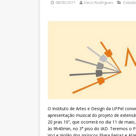
08/05/2011
Deco Rodrigues
Cidade
O Instituto de Artes e Design da UFPel convi
apresentação musical do projeto de extensã
20 pras 10”, que ocorrerá no dia 11 de maio, 
às 9h40min, no 3° piso do IAD. Teremos o 
Voz e Violão dos músicos Eliara Ferraz e Alze