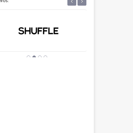
‹
›
iros: