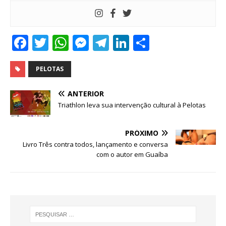
F
T
W
M
T
Li
S
a
w
h
e
el
n
h
c
it
at
ss
e
k
ar
PELOTAS
e
te
s
e
g
e
e
ANTERIOR
b
r
A
n
ra
dI
Triathlon leva sua intervenção cultural à Pelotas
o
p
g
m
n
PRÓXIMO
o
p
e
Livro Três contra todos, lançamento e conversa
k
r
com o autor em Guaíba