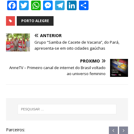
F
T
W
M
T
Li
S
a
w
h
e
el
n
h
c
it
at
ss
e
k
ar
PORTO ALEGRE
e
te
s
e
g
e
e
ANTERIOR
b
r
A
n
ra
dI
Grupo “Samba de Cacete de Vacaria”, do Pará,
apresenta-se em oito cidades gaúchas
o
p
g
m
n
o
p
e
PRÓXIMO
AnneTV – Primeiro canal de internet do Brasil voltado
k
r
ao universo feminino
‹
›
Parceiros: