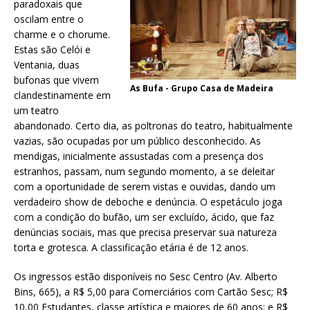
paradoxais que
oscilam entre o
charme e o chorume.
Estas são Celói e
Ventania, duas
bufonas que vivem
As Bufa - Grupo Casa de Madeira
clandestinamente em
um teatro
abandonado. Certo dia, as poltronas do teatro, habitualmente
vazias, são ocupadas por um público desconhecido. As
mendigas, inicialmente assustadas com a presença dos
estranhos, passam, num segundo momento, a se deleitar
com a oportunidade de serem vistas e ouvidas, dando um
verdadeiro show de deboche e denúncia. O espetáculo joga
com a condição do bufão, um ser excluído, ácido, que faz
denúncias sociais, mas que precisa preservar sua natureza
torta e grotesca. A classificação etária é de 12 anos.
Os ingressos estão disponíveis no Sesc Centro (Av. Alberto
Bins, 665), a R$ 5,00 para Comerciários com Cartão Sesc; R$
10,00 Estudantes, classe artística e maiores de 60 anos; e R$