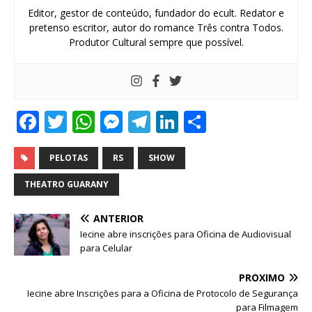
Editor, gestor de conteúdo, fundador do ecult. Redator e
pretenso escritor, autor do romance Três contra Todos.
Produtor Cultural sempre que possível.
F
T
W
M
T
Li
S
a
w
h
e
el
n
h
c
it
at
ss
e
k
ar
PELOTAS
RS
SHOW
e
te
s
e
g
e
e
THEATRO GUARANY
b
r
A
n
ra
dI
ANTERIOR
o
p
g
m
n
Iecine abre inscrições para Oficina de Audiovisual
o
p
e
para Celular
k
r
PRÓXIMO
Iecine abre Inscrições para a Oficina de Protocolo de Segurança
para Filmagem