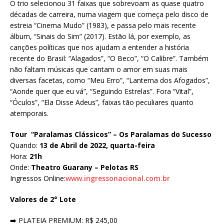
O trio selecionou 31 faixas que sobrevoam as quase quatro
décadas de carreira, numa viagem que começa pelo disco de
estreia “Cinema Mudo” (1983), e passa pelo mais recente
álbum, “Sinais do Sim” (2017). Estão lá, por exemplo, as
canções políticas que nos ajudam a entender a história
recente do Brasil: “Alagados”, “O Beco”, “O Calibre”. Também
não faltam músicas que cantam o amor em suas mais
diversas facetas, como “Meu Erro”, “Lanterna dos Afogados”,
“Aonde quer que eu vá”, “Seguindo Estrelas”. Fora “Vital”,
“Óculos”, “Ela Disse Adeus”, faixas tão peculiares quanto
atemporais.
Tour “Paralamas Clássicos” – Os Paralamas do Sucesso
Quando:
13 de Abril de 2022, quarta-feira
Hora:
21h
Onde:
Theatro Guarany – Pelotas RS
Ingressos Online:
www.ingressonacional.com.br
Valores de 2° Lote
➡️ PLATEIA PREMIUM: R$ 245,00