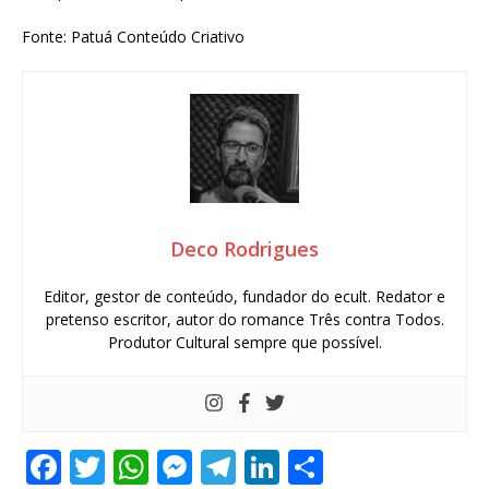
Fonte: Patuá Conteúdo Criativo
Deco Rodrigues
Editor, gestor de conteúdo, fundador do ecult. Redator e
pretenso escritor, autor do romance Três contra Todos.
Produtor Cultural sempre que possível.
F
T
W
M
T
Li
S