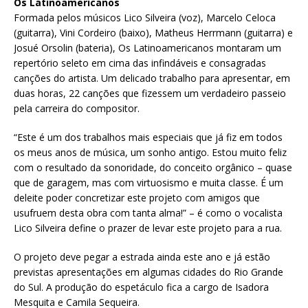
Os Latinoamericanos
Formada pelos músicos Lico Silveira (voz), Marcelo Celoca
(guitarra), Vini Cordeiro (baixo), Matheus Herrmann (guitarra) e
Josué Orsolin (bateria), Os Latinoamericanos montaram um
repertório seleto em cima das infindáveis e consagradas
canções do artista. Um delicado trabalho para apresentar, em
duas horas, 22 canções que fizessem um verdadeiro passeio
pela carreira do compositor.
“Este é um dos trabalhos mais especiais que já fiz em todos
os meus anos de música, um sonho antigo. Estou muito feliz
com o resultado da sonoridade, do conceito orgânico – quase
que de garagem, mas com virtuosismo e muita classe. É um
deleite poder concretizar este projeto com amigos que
usufruem desta obra com tanta alma!” – é como o vocalista
Lico Silveira define o prazer de levar este projeto para a rua.
O projeto deve pegar a estrada ainda este ano e já estão
previstas apresentações em algumas cidades do Rio Grande
do Sul. A produção do espetáculo fica a cargo de Isadora
Mesquita e Camila Sequeira.