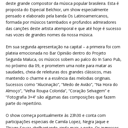
deste grande compositor da música popular brasileira. Esta é
proposta do Especial Belchior, um show especialmente
pensado e elaborado pela banda Os Latinoamericanos,
formada por músicos tarimbados e profundos admiradores
das canções deste artista atemporal e que até hoje é sucesso
nas vozes de grandes nomes da nossa música.
Em sua segunda apresentação na capital – a primeira foi com
plateia emocionada no Bar Opinião dentro do Projeto
Segunda Maluca, os músicos sobem ao palco do In Sano Pub,
no próximo dia 09, e prometem uma noite para matar as
saudades, cheia de releituras dos grandes clássicos, mas
mantendo o charme e a essência das melodias originais.
Sucessos como “Alucinação”, “Medo de Avião”, “Na Hora do
Almoço”, “Velha Roupa Colorida”, “Coração Selvagem” e
“Fotografia 3×4” são algumas das composições que fazem
parte do repertório.
O show começa pontualmente às 23h30 e conta com
participações especiais de Camila Lopez, Negra Jaque e
Thiago Souza abrilhantando ainda mais a noite. Os ingressos