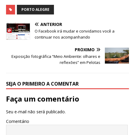
a
w
h
e
el
n
h
c
it
at
ss
e
k
ar
PORTO ALEGRE
e
te
s
e
g
e
e
ANTERIOR
b
r
A
n
ra
dI
O Facebook irá mudar e convidamos você a
continuar nos acompanhando
o
p
g
m
n
o
p
e
PRÓXIMO
Exposição fotográfica “Meio Ambiente: olhares e
k
r
reflexões” em Pelotas
SEJA O PRIMEIRO A COMENTAR
Faça um comentário
Seu e-mail não será publicado.
Comentário