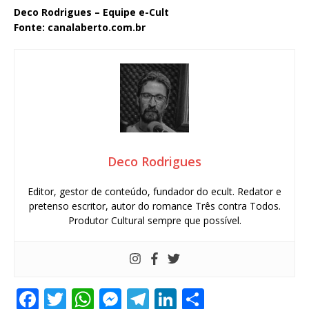
Deco Rodrigues – Equipe e-Cult
Fonte: canalaberto.com.br
Deco Rodrigues
Editor, gestor de conteúdo, fundador do ecult. Redator e
pretenso escritor, autor do romance Três contra Todos.
Produtor Cultural sempre que possível.
F
T
W
M
T
Li
S