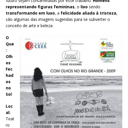
futuro sejam contaminadas por esse trabalho.
Homens
representando figuras femininas
, o
lixo
sendo
transformando em luxo
, a
felicidade aliada à tristeza
,
são algumas das imagens sugeridas para se subverter o
conceito de arte e beleza.
O
Que
:
Olh
os
Fec
had
os
no
Sol
Loc
al:
Teat
ro