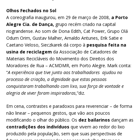
Olhos Fechados no Sol
A coreografia inaugurou, em 29 de março de 2008,
a
Porto
Alegre Cia. de Dança
,
grupo recém criado na capital
riograndense. Ao som de Dona Edith, Cat Power, Grupo Olá
Odum Orim, Gustav Malher, Arnaldo Antunes, Erik Satie e
Caetano Veloso, Sieczkarek dá corpo à
pesquisa feita na
usina de reciclagem
da Associação de Catadores de
Materiais Recicláveis do Movimento dos Direitos dos
Moradores de Rua – ACMDMR, em Porto Alegre. Mark conta:
“
A experiência que tive junto aos trabalhadores ajudou no
processo de criação, a dignidade que estas pessoas
conquistaram trabalhando com lixo, sua força de vontade e
alegria de viver foram inspiradoras
,”diz.
Em cena, contrastes e paradoxos para reverenciar – de forma
não linear – pequenos gestos, que vão aos poucos
modificando o olhar do público. Os
dez bailarinos
dançam as
contradições dos indivíduos
que vivem ao redor do lixo
produzido pela população, sem que suas perspectivas de