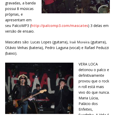
gravadas, a banda
possui 8 músicas
próprias, e
apresentam em
seu PalcoMP3 (
http://palcomp3.com/mascates
) 3 delas em
versão de ensaio.
Mascates são: Lucas Lopes (guitarra),
(guitarra),
Iraê Moreira
Otávio Vinhas (bateria), Pedro Laguna (vocal) e Rafael Peduzzi
(baixo).
VERA LOCA
detonou o palco e
definitivamente
provou que o rock
n roll está mais
vivo do que nunca.
Maria Lúcia,
Palácio dos
Enfeites,
Suadinha, A Vida é