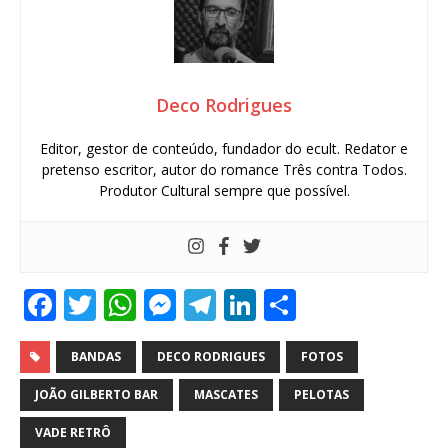
Deco Rodrigues
Editor, gestor de conteúdo, fundador do ecult. Redator e
pretenso escritor, autor do romance Três contra Todos.
Produtor Cultural sempre que possível.
F
T
W
M
T
Li
S
a
w
h
e
el
n
h
c
it
at
ss
e
k
ar
BANDAS
DECO RODRIGUES
FOTOS
e
te
s
e
g
e
e
JOÃO GILBERTO BAR
MASCATES
PELOTAS
b
r
A
n
ra
dI
VADE RETRÔ