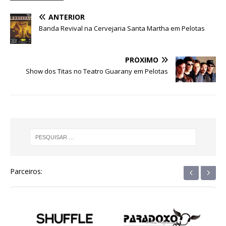
o
p
g
m
n
ANTERIOR
o
p
e
Banda Revival na Cervejaria Santa Martha em Pelotas
k
r
PRÓXIMO
Show dos Titas no Teatro Guarany em Pelotas
‹
›
Parceiros: