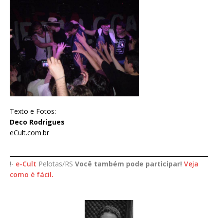
Texto e Fotos:
Deco Rodrigues
eCult.com.br
____________________________________________________________________
!-
e-Cult
Pelotas/RS
Você também pode participar!
Veja
como é fácil.