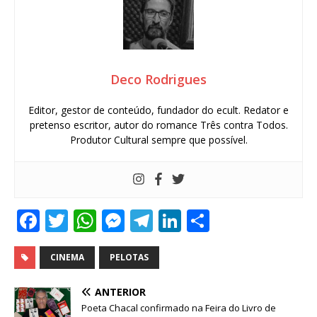
Deco Rodrigues
Editor, gestor de conteúdo, fundador do ecult. Redator e
pretenso escritor, autor do romance Três contra Todos.
Produtor Cultural sempre que possível.
F
T
W
M
T
Li
S
a
w
h
e
el
n
h
c
it
at
ss
e
k
ar
CINEMA
PELOTAS
e
te
s
e
g
e
e
ANTERIOR
b
r
A
n
ra
dI
Poeta Chacal confirmado na Feira do Livro de