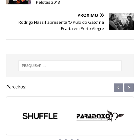
Pelotas 2013
o
p
g
m
n
o
p
e
PRÓXIMO
Rodrigo Nassif apresenta ‘O Pulo do Gato’ na
k
r
Ecarta em Porto Alegre
‹
›
Parceiros: