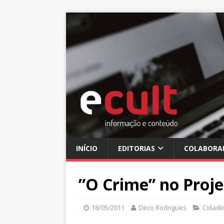
INÍCIO
EDITORIAS
COLABORA
”O Crime” no Proje
18/05/2011
Deco Rodrigues
Cidade