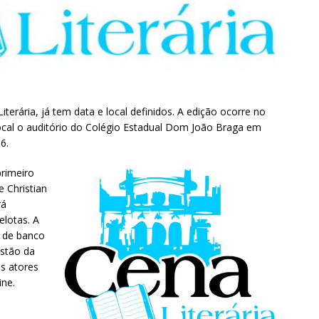
terária, já tem data e local definidos. A edição ocorre no
local o auditório do Colégio Estadual Dom João Braga em
6.
rimeiro
 Christian
rá
elotas. A
s de banco
estão da
s atores
ine.