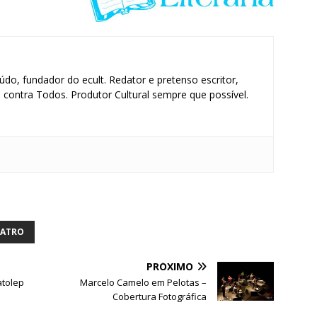
údo, fundador do ecult. Redator e pretenso escritor,
contra Todos. Produtor Cultural sempre que possível.
S
h
ar
EATRO
e
PRÓXIMO
atolep
Marcelo Camelo em Pelotas –
Cobertura Fotográfica