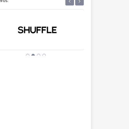
‹
›
iros: