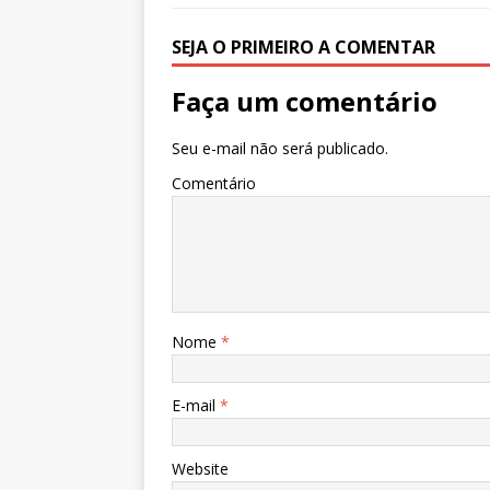
o
p
e
k
r
SEJA O PRIMEIRO A COMENTAR
Faça um comentário
Seu e-mail não será publicado.
Comentário
Nome
*
E-mail
*
Website