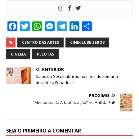
F
T
W
M
T
Li
S
a
w
h
e
el
n
h
c
it
at
ss
e
k
ar
CENTRO DAS ARTES
CINECLUBE ZERO3
e
te
s
e
g
e
e
CINEMA
PELOTAS
b
r
A
n
ra
dI
ANTERIOR
o
p
g
m
n
Salas da Secult abrirão nos fins de semana
o
p
e
durante a Fenadoce
k
r
PRÓXIMO
“Memórias da Alfabetização” no Hall da FaE
SEJA O PRIMEIRO A COMENTAR