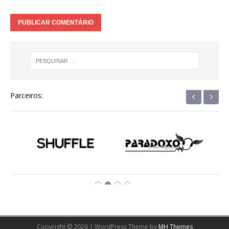
‹
›
Parceiros:
Copyright © 2026 | WordPress Theme by
MH Themes