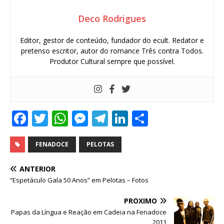
Deco Rodrigues
Editor, gestor de conteúdo, fundador do ecult. Redator e
pretenso escritor, autor do romance Três contra Todos.
Produtor Cultural sempre que possível.
F
T
W
M
T
Li
S
a
w
h
e
el
n
h
c
it
at
ss
e
k
ar
FENADOCE
PELOTAS
e
te
s
e
g
e
e
ANTERIOR
b
r
A
n
ra
dI
“Espetáculo Gala 50 Anos” em Pelotas – Fotos
o
p
g
m
n
PRÓXIMO
o
p
e
Papas da Língua e Reação em Cadeia na Fenadoce
2011