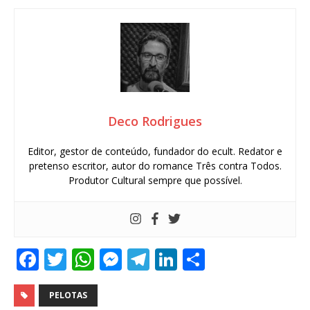
Deco Rodrigues
Editor, gestor de conteúdo, fundador do ecult. Redator e
pretenso escritor, autor do romance Três contra Todos.
Produtor Cultural sempre que possível.
F
T
W
M
T
Li
S
a
w
h
e
el
n
h
c
it
at
ss
e
k
ar
PELOTAS