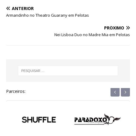
e
te
s
e
g
e
e
ANTERIOR
b
r
A
n
ra
dI
Armandinho no Theatro Guarany em Pelotas
o
p
g
m
n
PRÓXIMO
o
p
e
Nei Lisboa Duo no Madre Mia em Pelotas
k
r
‹
›
Parceiros: