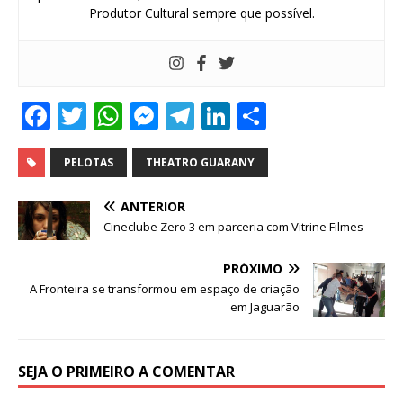
Produtor Cultural sempre que possível.
F
T
W
M
T
Li
S
a
w
h
e
el
n
h
c
it
at
ss
e
k
ar
PELOTAS
THEATRO GUARANY
e
te
s
e
g
e
e
ANTERIOR
b
r
A
n
ra
dI
Cineclube Zero 3 em parceria com Vitrine Filmes
o
p
g
m
n
PRÓXIMO
o
p
e
A Fronteira se transformou em espaço de criação
k
r
em Jaguarão
SEJA O PRIMEIRO A COMENTAR