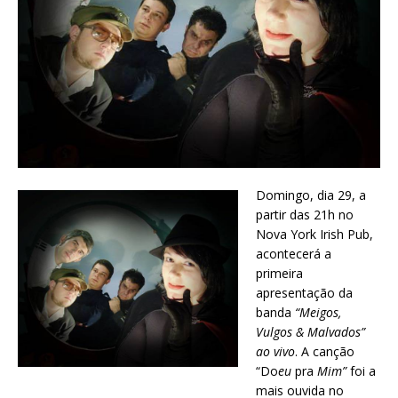
Domingo, dia 29, a
partir das 21h no
Nova York Irish Pub,
acontecerá a
primeira
apresentação da
banda
“Meigos,
Vulgos & Malvados
”
ao vivo
. A canção
“Do
eu
pra
Mim”
foi a
mais ouvida no