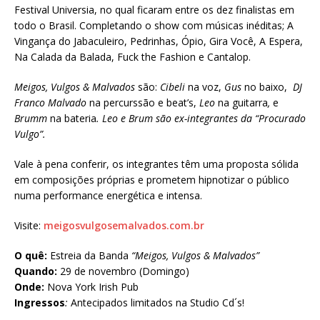
Festival Universia, no qual ficaram entre os dez finalistas em
todo o Brasil. Completando o show com músicas inéditas; A
Vingança do Jabaculeiro, Pedrinhas, Ópio, Gira Você, A Espera,
Na Calada da Balada, Fuck the Fashion e Cantalop.
Meigos, Vulgos & Malvados
são:
Cibeli
na voz,
Gus
no baixo,
DJ
Franco Malvado
na percurssão e beat’s,
Leo
na guitarra
,
e
Brumm
na bateria
. Leo e Brum são ex-integrantes da “Procurado
Vulgo”.
Vale à pena conferir, os integrantes têm uma proposta sólida
em composições próprias e prometem hipnotizar o público
numa performance energética e intensa.
Visite:
meigosvulgosemalvados.com.br
O quê:
Estreia da Banda
“Meigos, Vulgos & Malvados”
Quando:
29 de novembro (Domingo)
Onde:
Nova York Irish Pub
Ingressos
:
Antecipados limitados na Studio Cd´s!