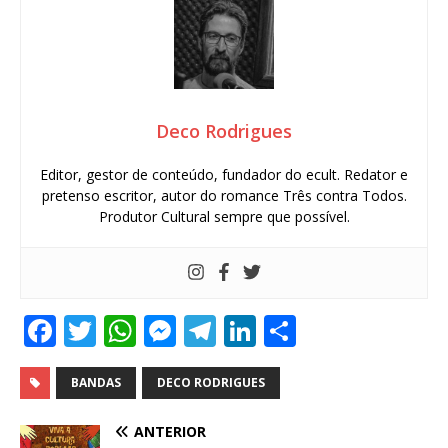
Deco Rodrigues
Editor, gestor de conteúdo, fundador do ecult. Redator e
pretenso escritor, autor do romance Três contra Todos.
Produtor Cultural sempre que possível.
F
T
W
M
T
Li
S
a
w
h
e
el
n
h
c
it
at
ss
e
k
ar
BANDAS
DECO RODRIGUES
e
te
s
e
g
e
e
ANTERIOR