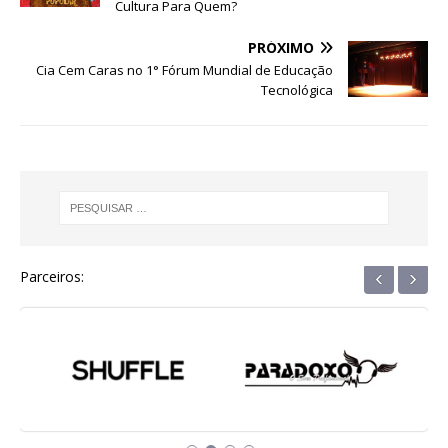
b
r
A
n
ra
dI
Cultura Para Quem?
o
p
g
m
n
PRÓXIMO
o
p
e
Cia Cem Caras no 1° Fórum Mundial de Educação
Tecnológica
k
r
‹
›
Parceiros: