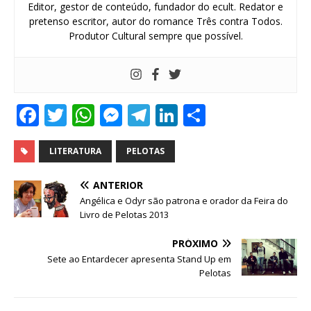
Editor, gestor de conteúdo, fundador do ecult. Redator e
pretenso escritor, autor do romance Três contra Todos.
Produtor Cultural sempre que possível.
F
T
W
M
T
Li
S
a
w
h
e
el
n
h
c
it
at
ss
e
k
ar
LITERATURA
PELOTAS
e
te
s
e
g
e
e
ANTERIOR
b
r
A
n
ra
dI
Angélica e Odyr são patrona e orador da Feira do
Livro de Pelotas 2013
o
p
g
m
n
o
p
e
PRÓXIMO
Sete ao Entardecer apresenta Stand Up em
k
r
Pelotas