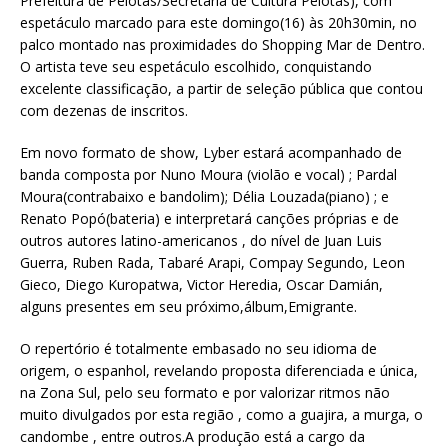
Prefeitura de Pelotas/Secretaria de Cultura Pelotas), com
espetáculo marcado para este domingo(16) às 20h30min, no
palco montado nas proximidades do Shopping Mar de Dentro.
O artista teve seu espetáculo escolhido, conquistando
excelente classificação, a partir de seleção pública que contou
com dezenas de inscritos.
Em novo formato de show, Lyber estará acompanhado de
banda composta por Nuno Moura (violão e vocal) ; Pardal
Moura(contrabaixo e bandolim); Délia Louzada(piano) ; e
Renato Popó(bateria) e interpretará canções próprias e de
outros autores latino-americanos , do nível de Juan Luis
Guerra, Ruben Rada, Tabaré Arapi, Compay Segundo, Leon
Gieco, Diego Kuropatwa, Victor Heredia, Oscar Damián,
alguns presentes em seu próximo,álbum,Emigrante.
O repertório é totalmente embasado no seu idioma de
origem, o espanhol, revelando proposta diferenciada e única,
na Zona Sul, pelo seu formato e por valorizar ritmos não
muito divulgados por esta região , como a guajira, a murga, o
candombe , entre outros.A produção está a cargo da