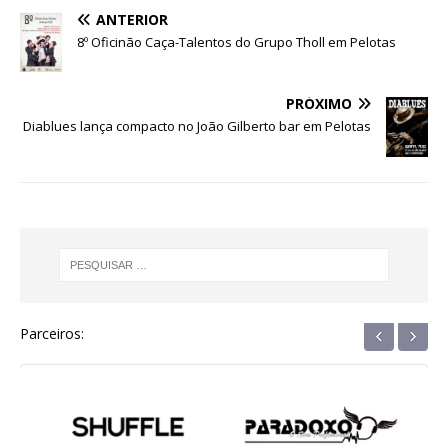
e
te
s
e
g
e
e
ANTERIOR
b
r
A
n
ra
dI
8º Oficinão Caça-Talentos do Grupo Tholl em Pelotas
o
p
g
m
n
o
p
e
PRÓXIMO
Diablues lança compacto no João Gilberto bar em Pelotas
k
r
‹
›
Parceiros: