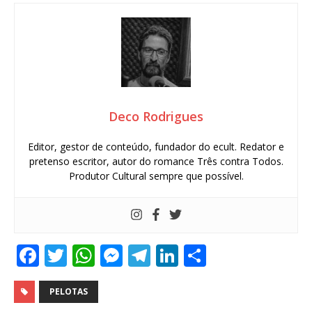
Deco Rodrigues
Editor, gestor de conteúdo, fundador do ecult. Redator e
pretenso escritor, autor do romance Três contra Todos.
Produtor Cultural sempre que possível.
F
T
W
M
T
Li
S
a
w
h
e
el
n
h
c
it
at
ss
e
k
ar
PELOTAS