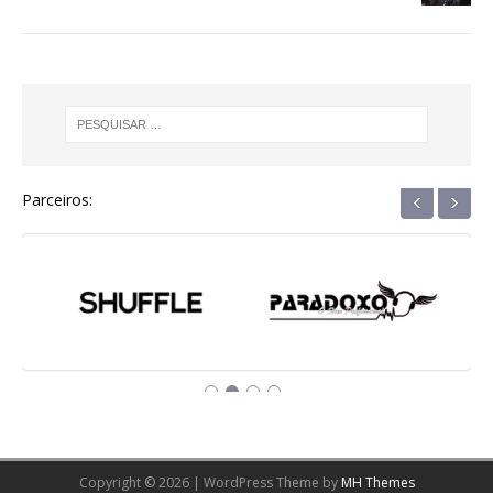
‹
›
Parceiros:
Copyright © 2026 | WordPress Theme by
MH Themes