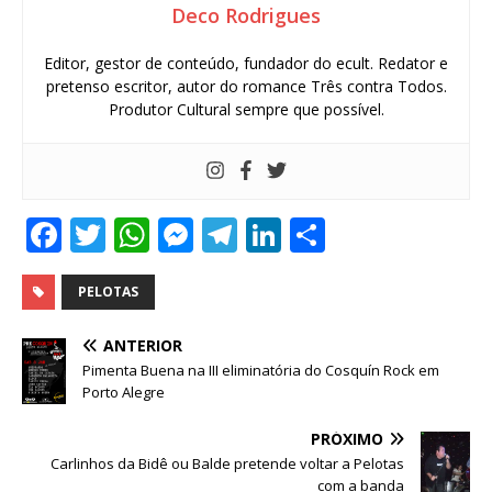
Deco Rodrigues
Editor, gestor de conteúdo, fundador do ecult. Redator e
pretenso escritor, autor do romance Três contra Todos.
Produtor Cultural sempre que possível.
F
T
W
M
T
Li
S
a
w
h
e
el
n
h
c
it
at
ss
e
k
ar
PELOTAS
e
te
s
e
g
e
e
ANTERIOR
b
r
A
n
ra
dI
Pimenta Buena na III eliminatória do Cosquín Rock em
Porto Alegre
o
p
g
m
n
o
p
e
PRÓXIMO
Carlinhos da Bidê ou Balde pretende voltar a Pelotas
k
r
com a banda