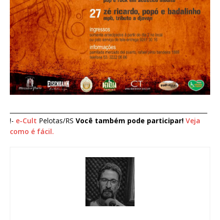
___________________________________________________________________
!-
e-Cult
Pelotas/RS
Você também pode participar!
Veja
como é fácil.