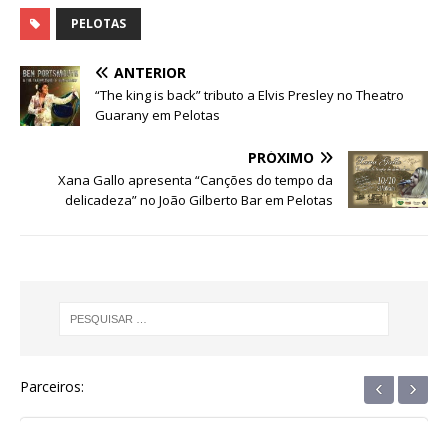
a
w
h
e
el
n
h
c
it
at
ss
e
k
ar
PELOTAS
e
te
s
e
g
e
e
ANTERIOR
b
r
A
n
ra
dI
“The king is back” tributo a Elvis Presley no Theatro
Guarany em Pelotas
o
p
g
m
n
o
p
e
PRÓXIMO
Xana Gallo apresenta “Canções do tempo da
k
r
delicadeza” no João Gilberto Bar em Pelotas
‹
›
Parceiros: