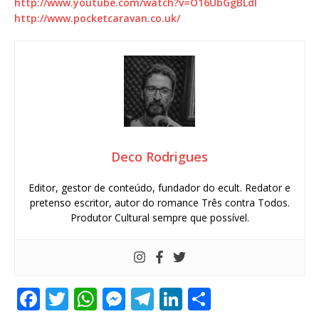
http://www.youtube.com/watch?
v=O16UbGgBLdI
http://www.pocketcaravan.co.
uk/
Deco Rodrigues
Editor, gestor de conteúdo, fundador do ecult. Redator e
pretenso escritor, autor do romance Três contra Todos.
Produtor Cultural sempre que possível.
F
T
W
M
T
Li
S