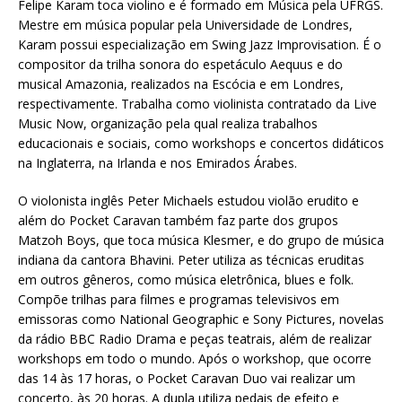
Felipe Karam toca violino e é formado em Música pela UFRGS.
Mestre em música popular pela Universidade de Londres,
Karam possui especialização em Swing Jazz Improvisation. É o
compositor da trilha sonora do espetáculo Aequus e do
musical Amazonia, realizados na Escócia e em Londres,
respectivamente. Trabalha como violinista contratado da Live
Music Now, organização pela qual realiza trabalhos
educacionais e sociais, como workshops e concertos didáticos
na Inglaterra, na Irlanda e nos Emirados Árabes.
O violonista inglês Peter Michaels estudou violão erudito e
além do Pocket Caravan também faz parte dos grupos
Matzoh Boys, que toca música Klesmer, e do grupo de música
indiana da cantora Bhavini. Peter utiliza as técnicas eruditas
em outros gêneros, como música eletrônica, blues e folk.
Compõe trilhas para filmes e programas televisivos em
emissoras como National Geographic e Sony Pictures, novelas
da rádio BBC Radio Drama e peças teatrais, além de realizar
workshops em todo o mundo. Após o workshop, que ocorre
das 14 às 17 horas, o Pocket Caravan Duo vai realizar um
concerto, às 20 horas. A dupla utiliza pedais de efeito e