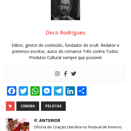
Deco Rodrigues
Editor, gestor de conteúdo, fundador do ecult. Redator e
pretenso escritor, autor do romance Três contra Todos.
Produtor Cultural sempre que possível.
F
T
W
M
T
Li
S
a
w
h
e
el
n
h
c
it
at
ss
e
k
ar
CINEMA
PELOTAS
e
te
s
e
g
e
e
ANTERIOR
b
r
A
n
ra
dI
Oficina de Criação Literária no Festival de Inverno