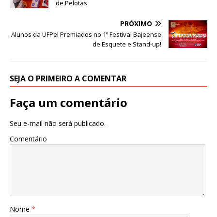
de Pelotas
o
p
g
m
n
o
p
e
PRÓXIMO
Alunos da UFPel Premiados no 1º Festival Bajeense
k
r
de Esquete e Stand-up!
SEJA O PRIMEIRO A COMENTAR
Faça um comentário
Seu e-mail não será publicado.
Comentário
Nome
*