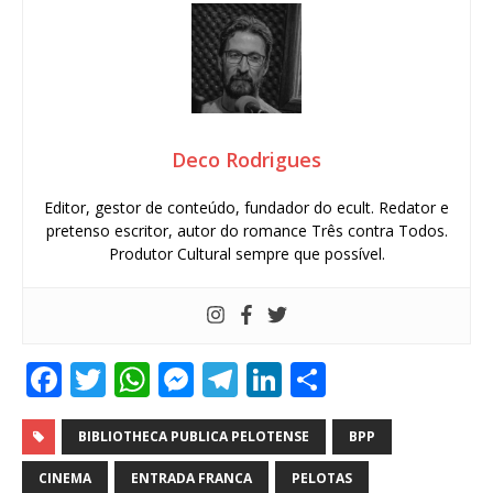
Deco Rodrigues
Editor, gestor de conteúdo, fundador do ecult. Redator e
pretenso escritor, autor do romance Três contra Todos.
Produtor Cultural sempre que possível.
F
T
W
M
T
Li
S
a
w
h
e
el
n
h
c
it
at
ss
e
k
ar
BIBLIOTHECA PUBLICA PELOTENSE
BPP
e
te
s
e
g
e
e
CINEMA
ENTRADA FRANCA
PELOTAS