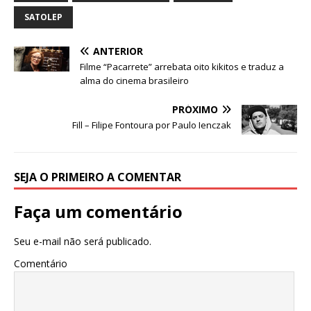
b
r
A
n
ra
dI
SATOLEP
o
p
g
m
n
ANTERIOR
o
p
e
Filme “Pacarrete” arrebata oito kikitos e traduz a
k
r
alma do cinema brasileiro
PRÓXIMO
Fill – Filipe Fontoura por Paulo Ienczak
SEJA O PRIMEIRO A COMENTAR
Faça um comentário
Seu e-mail não será publicado.
Comentário