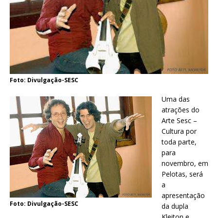
Foto: Divulgação-SESC
Uma das
atrações do
Arte Sesc –
Cultura por
toda parte,
para
novembro, em
Pelotas, será
a
apresentação
Foto: Divulgação-SESC
da dupla
Kleiton e