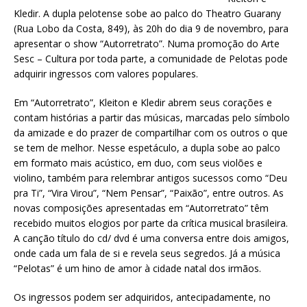
Kledir. A dupla pelotense sobe ao palco do Theatro Guarany
(Rua Lobo da Costa, 849), às 20h do dia 9 de novembro, para
apresentar o show “Autorretrato”. Numa promoção do Arte
Sesc – Cultura por toda parte, a comunidade de Pelotas pode
adquirir ingressos com valores populares.
Em “Autorretrato”, Kleiton e Kledir abrem seus corações e
contam histórias a partir das músicas, marcadas pelo símbolo
da amizade e do prazer de compartilhar com os outros o que
se tem de melhor. Nesse espetáculo, a dupla sobe ao palco
em formato mais acústico, em duo, com seus violões e
violino, também para relembrar antigos sucessos como “Deu
pra Ti”, “Vira Virou”, “Nem Pensar”, “Paixão”, entre outros. As
novas composições apresentadas em “Autorretrato” têm
recebido muitos elogios por parte da crítica musical brasileira.
A canção título do cd/ dvd é uma conversa entre dois amigos,
onde cada um fala de si e revela seus segredos. Já a música
“Pelotas” é um hino de amor à cidade natal dos irmãos.
Os ingressos podem ser adquiridos, antecipadamente, no