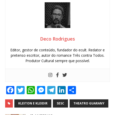
Deco Rodrigues
Editor, gestor de conteúdo, fundador do ecult. Redator e
pretenso escritor, autor do romance Três contra Todos.
Produtor Cultural sempre que possível.
F
T
W
M
T
Li
S
a
w
h
e
el
n
h
c
it
at
ss
e
k
ar
KLEITON E KLEIDIR
SESC
THEATRO GUARANY
e
te
s
e
g
e
e