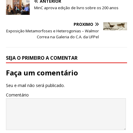
ANTERIOR
b
r
A
n
ra
dI
MinC aprova edição de livro sobre os 200 anos
o
p
g
m
n
PRÓXIMO
o
p
e
Exposição Metamorfoses e Heterogonias – Walmor
k
r
Correa na Galeria do C.A. da UFPel
SEJA O PRIMEIRO A COMENTAR
Faça um comentário
Seu e-mail não será publicado.
Comentário