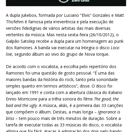
A dupla Jukebox, formada por Luciano “Elvis” Gonzales e Matt
Thofehrn é famosa pela irreverência e pela execução de
versões fidedignas de vários artistas das mais diversas
vertentes da música. Mas nesta sexta-feira (26/10/2012), o
Galpão Satolep recebe a dupla para um homenagem ao punk
dos Ramones. A banda vai executar na íntegra o disco
Loco
live
, segundo álbum ao vivo do grupo de Nova Iorque.
De acordo com o vocalista, a escolha pelo repertório dos
Ramones foi uma questão de gosto pessoal. “É uma das
maiores bandas da história do rock, tanto pela sonoridade
simples quanto em termos artísticos”, disse. O disco foi
lançado em 1991 e conta com a abertura clássica do italiano
Ennio Morricone para a trilha sonora do filme
The good, the
bad and the ugly
. A música, aliás, é a primeira das 33 canções
que compõem o álbum. Destas, a mais longa –
Ignorance is
bliss
– tem pouco mais de três minutos de duração. Sobre a
tarefa de executar todas as 33 músicas do disco, o vocalista
afirma que foi fácil, graças à admiração dos dois pelo bando