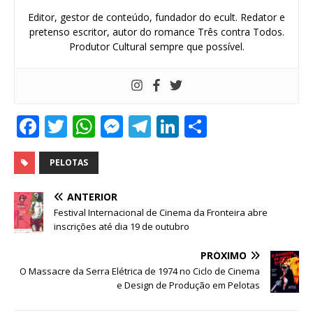
Editor, gestor de conteúdo, fundador do ecult. Redator e
pretenso escritor, autor do romance Três contra Todos.
Produtor Cultural sempre que possível.
F
T
W
M
T
Li
S
a
w
h
e
el
n
h
c
it
at
ss
e
k
ar
PELOTAS
e
te
s
e
g
e
e
ANTERIOR
b
r
A
n
ra
dI
Festival Internacional de Cinema da Fronteira abre
inscrições até dia 19 de outubro
o
p
g
m
n
o
p
e
PRÓXIMO
O Massacre da Serra Elétrica de 1974 no Ciclo de Cinema
k
r
e Design de Produção em Pelotas