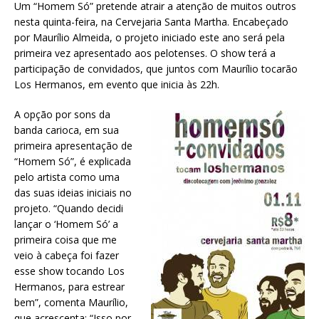
Um “Homem Só” pretende atrair a atenção de muitos outros
nesta quinta-feira, na Cervejaria Santa Martha. Encabeçado
por Maurílio Almeida, o projeto iniciado este ano será pela
primeira vez apresentado aos pelotenses. O show terá a
participação de convidados, que juntos com Maurílio tocarão
Los Hermanos, em evento que inicia às 22h.
A opção por sons da
banda carioca, em sua
primeira apresentação de
“Homem Só”, é explicada
pelo artista como uma
das suas ideias iniciais no
projeto. “Quando decidi
lançar o ‘Homem Só’ a
primeira coisa que me
veio à cabeça foi fazer
esse show tocando Los
Hermanos, para estrear
bem”, comenta Maurílio,
que acrescenta: “Isso por