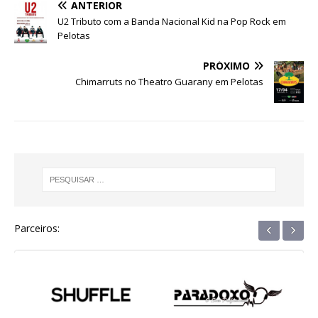
e
te
s
e
g
e
e
ANTERIOR
b
r
A
n
ra
dI
U2 Tributo com a Banda Nacional Kid na Pop Rock em
Pelotas
o
p
g
m
n
o
p
e
PRÓXIMO
Chimarruts no Theatro Guarany em Pelotas
k
r
‹
›
Parceiros: