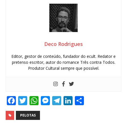
Deco Rodrigues
Editor, gestor de conteúdo, fundador do ecult. Redator e
pretenso escritor, autor do romance Três contra Todos.
Produtor Cultural sempre que possível.
F
T
W
M
T
Li
S
a
w
h
e
el
n
h
c
it
at
ss
e
k
ar
PELOTAS