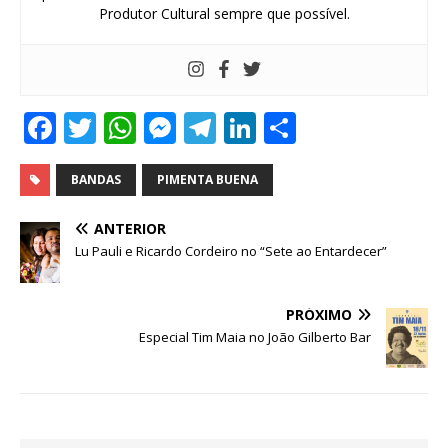
Produtor Cultural sempre que possível.
F
T
W
M
T
Li
S
a
w
h
e
el
n
h
c
it
at
ss
e
k
ar
BANDAS
PIMENTA BUENA
e
te
s
e
g
e
e
ANTERIOR
b
r
A
n
ra
dI
Lu Pauli e Ricardo Cordeiro no “Sete ao Entardecer”
o
p
g
m
n
o
p
e
PRÓXIMO
Especial Tim Maia no João Gilberto Bar
k
r