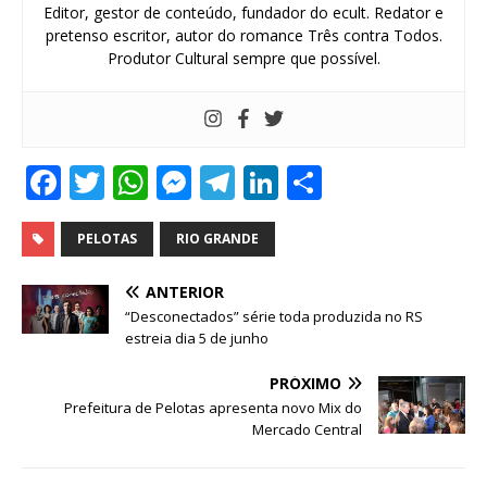
Editor, gestor de conteúdo, fundador do ecult. Redator e
pretenso escritor, autor do romance Três contra Todos.
Produtor Cultural sempre que possível.
F
T
W
M
T
Li
S
a
w
h
e
el
n
h
c
it
at
ss
e
k
ar
PELOTAS
RIO GRANDE
e
te
s
e
g
e
e
ANTERIOR
b
r
A
n
ra
dI
“Desconectados” série toda produzida no RS
estreia dia 5 de junho
o
p
g
m
n
o
p
e
PRÓXIMO
Prefeitura de Pelotas apresenta novo Mix do
k
r
Mercado Central