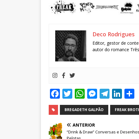
Deco Rodrigues
Editor, gestor de conte
autor do romance Três 
F
T
W
M
T
Li
a
w
h
e
el
n
c
it
at
ss
e
k
BREGADETH GALPÃO
FREAK BROT
e
te
s
e
g
e
ANTERIOR
b
r
A
n
ra
dI
“Drink & Draw” Conversas e Desenho
Pelotas