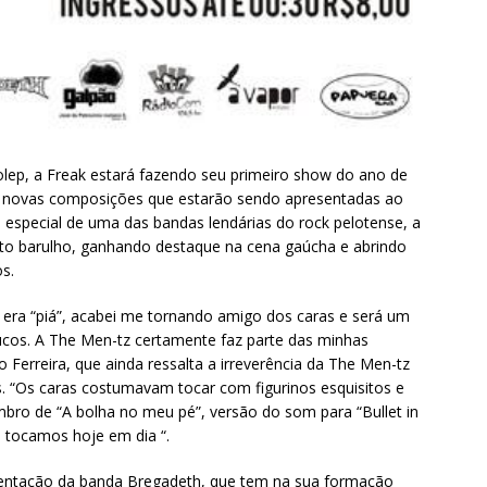
olep, a Freak estará fazendo seu primeiro show do ano de
s novas composições que estarão sendo apresentadas ao
 especial de uma das bandas lendárias do rock pelotense, a
to barulho, ganhando destaque na cena gaúcha e abrindo
s.
era “piá”, acabei me tornando amigo dos caras e será um
lucos. A The Men-tz certamente faz parte das minhas
lo Ferreira, que ainda ressalta a irreverência da The Men-tz
s. “Os caras costumavam tocar com figurinos esquisitos e
bro de “A bolha no meu pé”, versão do som para “Bullet in
s tocamos hoje em dia “.
entação da banda Bregadeth, que tem na sua formação