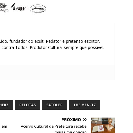
údo, fundador do ecult. Redator e pretenso escritor,
contra Todos. Produtor Cultural sempre que possível.
S
h
ar
HERZ
PELOTAS
SATOLEP
THE MEN-TZ
e
PRÓXIMO
s em
Acervo Cultural da Prefeitura recebe
mais uma doação