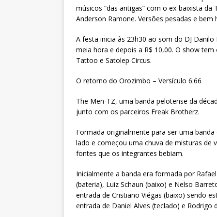
músicos “das antigas” com o ex-baixista da T
Anderson Ramone. Versões pesadas e bem hu
A festa inicia às 23h30 ao som do DJ Danilo
meia hora e depois a R$ 10,00. O show tem 
Tattoo e Satolep Circus.
O retorno do Orozimbo – Versículo 6:66
The Men-TZ, uma banda pelotense da décad
junto com os parceiros Freak Brotherz.
Formada originalmente para ser uma banda de
lado e começou uma chuva de misturas de vár
fontes que os integrantes bebiam.
Inicialmente a banda era formada por Rafael D
(bateria), Luiz Schaun (baixo) e Nelso Barret
entrada de Cristiano Viégas (baixo) sendo e
entrada de Daniel Alves (teclado) e Rodrigo