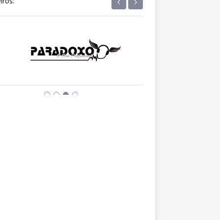
‹
›
iros: