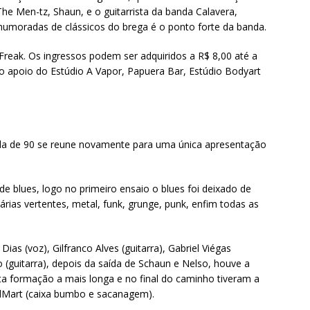
he Men-tz, Shaun, e o guitarrista da banda Calavera,
moradas de clássicos do brega é o ponto forte da banda.
 Freak. Os ingressos podem ser adquiridos a R$ 8,00 até a
o apoio do Estúdio A Vapor, Papuera Bar, Estúdio Bodyart
a de 90 se reune novamente para uma única apresentação
 blues, logo no primeiro ensaio o blues foi deixado de
ias vertentes, metal, funk, grunge, punk, enfim todas as
ias (voz), Gilfranco Alves (guitarra), Gabriel Viégas
o (guitarra), depois da saída de Schaun e Nelso, houve a
sta formação a mais longa e no final do caminho tiveram a
 dMart (caixa bumbo e sacanagem).