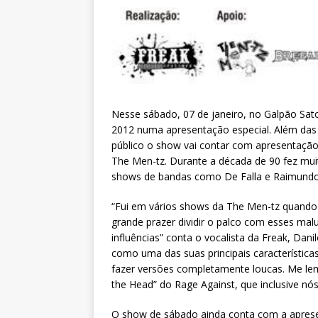
Nesse sábado, 07 de janeiro, no Galpão Sat
2012 numa apresentação especial. Além da
público o show vai contar com apresentação
The Men-tz. Durante a década de 90 fez mui
shows de bandas como De Falla e Raimundo
“Fui em vários shows da The Men-tz quando 
grande prazer dividir o palco com esses ma
influências” conta o vocalista da Freak, Dani
como uma das suas principais característica
fazer versões completamente loucas. Me lem
the Head” do Rage Against, que inclusive nó
O show de sábado ainda conta com a apres