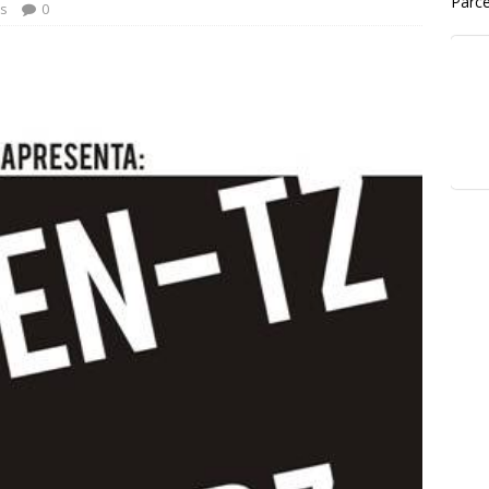
Parce
s
0