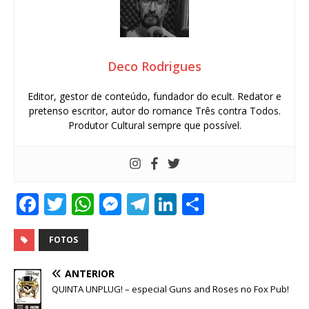
Deco Rodrigues
Editor, gestor de conteúdo, fundador do ecult. Redator e
pretenso escritor, autor do romance Três contra Todos.
Produtor Cultural sempre que possível.
F
T
W
M
T
Li
S
a
w
h
e
el
n
h
c
it
at
ss
e
k
ar
FOTOS
e
te
s
e
g
e
e
ANTERIOR
b
r
A
n
ra
dI
QUINTA UNPLUG! – especial Guns and Roses no Fox Pub!