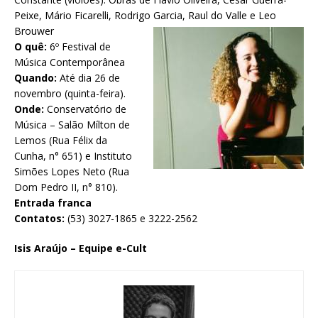
Peixe, Mário Ficarelli, Rodrigo Garcia, Raul do Valle
e Leo
Brouwer
O quê:
6º Festival de
Música Contemporânea
Quando:
Até dia 26 de
novembro (quinta-feira).
Onde:
Conservatório de
Música – Salão Mílton de
Lemos (Rua Félix da
Cunha, n° 651) e Instituto
Simões Lopes Neto (Rua
Dom Pedro II, n° 810).
Entrada franca
Contatos:
(53) 3027-1865 e 3222-2562
I
sis Araújo – Equipe e-Cult