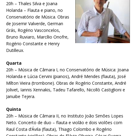
20h – Thales Silva e Joana
Holanda – Flauta e piano, no
Conservatório de Música. Obras
de Josemir Valverde, German
Grás, Rogério Vasconcelos,
Bruno Ruviaro, Marcílio Onofre,
Rogério Constante e Henry
Dutilleux.
Quarta
20h – Música de Câmara I, no Conservatório de Música: Joana
Holanda e Lúcia Cervini (pianos), André Mendes (flauta), José
Mílton Vieira (trombone). Obras de Rogério Constante, André
Jolivet, Iannis Xennakis, Tadeu Tafarello, Nicollò Castiglioni e
Januibe Tejera.
Quinta
20h – Música de Câmara II, no Instituto João Simões Lopes
Neto. Concerto de duo – flauta e violão e dois violões com
Raul Costa d’Ávila (flauta), Thiago Colombo e Rogério
Constante (violões). Obras de Flávio Oliveira, César Guerra-