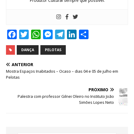
Produtor Cultural sempre que possível.
F
T
W
M
T
Li
S
a
w
h
e
el
n
h
c
it
at
ss
e
k
ar
DANÇA
PELOTAS
e
te
s
e
g
e
e
ANTERIOR
b
r
A
n
ra
dI
Mostra Espaços Inabitados – Ocaso – dias 04 e 05 de julho em
Pelotas
o
p
g
m
n
o
p
e
PRÓXIMO
Palestra com professor Gilnei Oleiro no Instituto João
k
r
Simões Lopes Neto