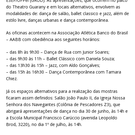
ESEF/UFPel (GRUD). As apresentações, que ocorrem no palco
do Theatro Guarany e em locais alternativos, envolvem as
modalidades de: dança de salão, ballet classico e jazz, além de
estilo livre, danças urbanas e dança contemporânea.
As oficinas acontecem na Associação Atlética Banco do Brasil
– AABB com obediência aos seguintes horários:
– das 8h às 9h30 – Dança de Rua com Junior Soares;
– das 9h30 às 11h – Ballet Clássico com Daniela Souza;
– das 13h30 às 15h – Jazz, com Aldo Gonçalves;
– das 15h às 16h30 – Dança Contemporânea com Tamara
Chiez.
Já os espaços alternativos para a realização das mostras
ficaram assim definidos: Salão João Paulo II, da Igreja Nossa
Senhora dos Navegantes (Colônia de Pescadores Z3), que
abrigará apresentações de dança no dia 30 de junho, às 14h e
a Escola Municipal Francisco Carúccio (avenida Leopoldo
Brod, 3220), no dia 1º de julho, às 14h.