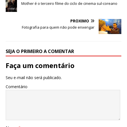
b
r
A
n
ra
dI
Mother é o terceiro filme do ciclo de cinema sul-coreano
o
p
g
m
n
o
p
e
PRÓXIMO
Fotografia para quem não pode enxengar
k
r
SEJA O PRIMEIRO A COMENTAR
Faça um comentário
Seu e-mail não será publicado.
Comentário