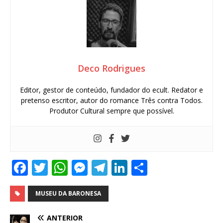
Deco Rodrigues
Editor, gestor de conteúdo, fundador do ecult. Redator e
pretenso escritor, autor do romance Três contra Todos.
Produtor Cultural sempre que possível.
F
T
W
M
T
Li
S
a
w
h
e
el
n
h
c
it
at
ss
e
k
ar
MUSEU DA BARONESA
e
te
s
e
g
e
e
ANTERIOR