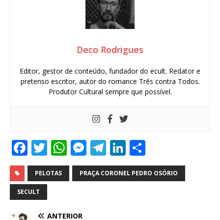
Deco Rodrigues
Editor, gestor de conteúdo, fundador do ecult. Redator e
pretenso escritor, autor do romance Três contra Todos.
Produtor Cultural sempre que possível.
F
T
W
M
T
Li
S
a
w
h
e
el
n
h
c
it
at
ss
e
k
ar
PELOTAS
PRAÇA CORONEL PEDRO OSÓRIO
e
te
s
e
g
e
e
SECULT
b
r
A
n
ra
dI
ANTERIOR