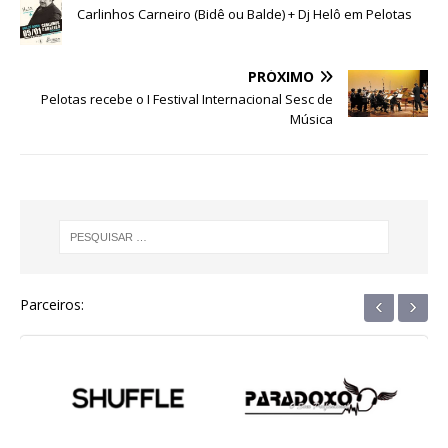
o
p
g
m
n
Carlinhos Carneiro (Bidê ou Balde) + Dj Helô em Pelotas
o
p
e
k
r
PRÓXIMO
Pelotas recebe o I Festival Internacional Sesc de
Música
‹
›
Parceiros: