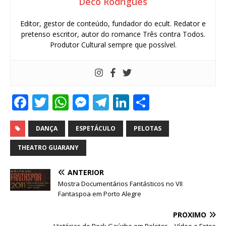
Deco Rodrigues
Editor, gestor de conteúdo, fundador do ecult. Redator e
pretenso escritor, autor do romance Três contra Todos.
Produtor Cultural sempre que possível.
F
T
W
M
T
Li
S
a
w
h
e
el
n
h
c
it
at
ss
e
k
ar
DANÇA
ESPETÁCULO
PELOTAS
e
te
s
e
g
e
e
THEATRO GUARANY
b
r
A
n
ra
dI
ANTERIOR
o
p
g
m
n
Mostra Documentários Fantásticos no VII
o
p
e
Fantaspoa em Porto Alegre
k
r
PRÓXIMO