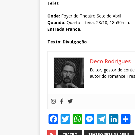
Telles
Onde:
Foyer do Theatro Sete de Abril
Quando:
Quarta – feira, 28/10, 18h30min.
Entrada Franca.
Texto: Divulgação
Deco Rodrigues
Editor, gestor de conte
autor do romance Três 
F
T
W
M
T
Li
a
w
h
e
el
n
TEATRO
TEATRO SETE DE ABRIL