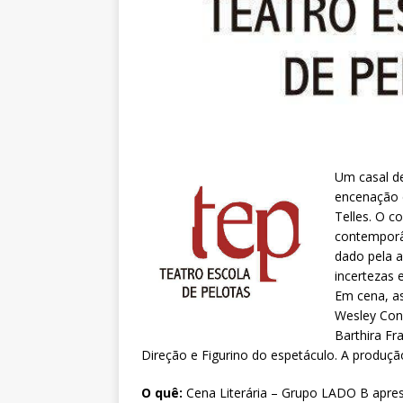
Um casal d
encenação 
Telles. O c
contemporân
dado pela 
incertezas 
Em cena, as
Wesley Con
Barthira Fr
Direção e Figurino do espetáculo. A produç
O quê:
Cena Literária – Grupo LADO B apr