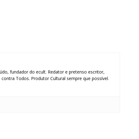
údo, fundador do ecult. Redator e pretenso escritor,
contra Todos. Produtor Cultural sempre que possível.
S
h