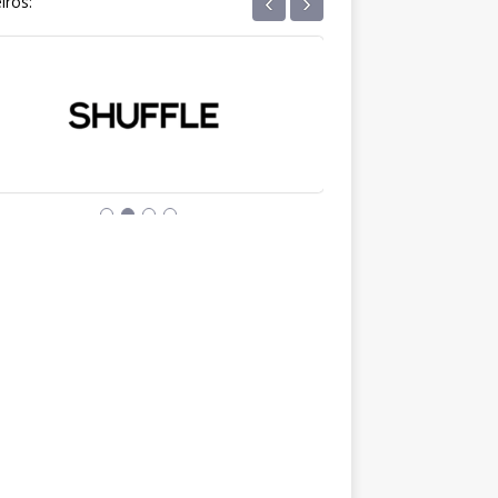
‹
›
iros: