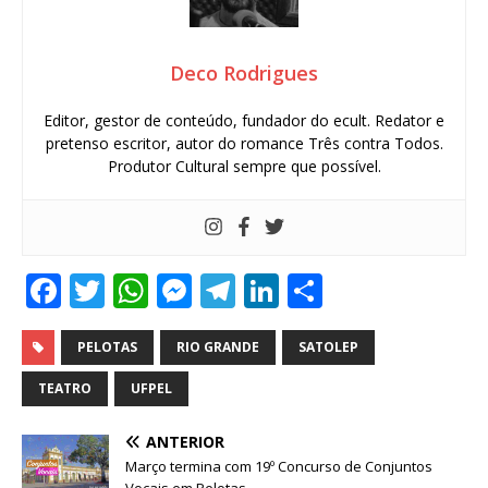
Deco Rodrigues
Editor, gestor de conteúdo, fundador do ecult. Redator e
pretenso escritor, autor do romance Três contra Todos.
Produtor Cultural sempre que possível.
F
T
W
M
T
Li
S
a
w
h
e
el
n
h
c
it
at
ss
e
k
ar
PELOTAS
RIO GRANDE
SATOLEP
e
te
s
e
g
e
e
TEATRO
UFPEL
b
r
A
n
ra
dI
ANTERIOR
o
p
g
m
n
Março termina com 19º Concurso de Conjuntos
Vocais em Pelotas