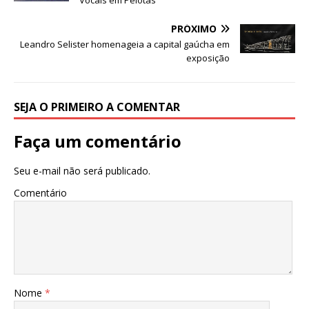
o
p
e
k
r
PRÓXIMO
Leandro Selister homenageia a capital gaúcha em
exposição
SEJA O PRIMEIRO A COMENTAR
Faça um comentário
Seu e-mail não será publicado.
Comentário
Nome
*