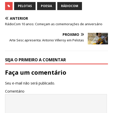
a
w
h
e
el
n
h
c
it
at
ss
e
k
ar
PELOTAS
POESIA
RÁDIOCOM
e
te
s
e
g
e
e
ANTERIOR
b
r
A
n
ra
dI
RádioCom 10 anos: Começam as comemorações de aniversário
o
p
g
m
n
PRÓXIMO
o
p
e
Arte Sesc apresenta: Antonio Villeroy em Pelotas
k
r
SEJA O PRIMEIRO A COMENTAR
Faça um comentário
Seu e-mail não será publicado.
Comentário