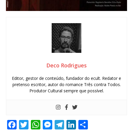
Deco Rodrigues
Editor, gestor de conteúdo, fundador do ecult. Redator e
pretenso escritor, autor do romance Três contra Todos.
Produtor Cultural sempre que possível.
F
T
W
M
T
Li
S