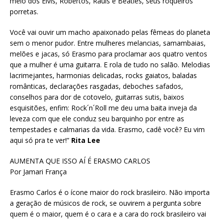
meio dos Elvis, Robertos, Rauls e Beatles, seus roqueiros
porretas.
Você vai ouvir um macho apaixonado pelas fêmeas do planeta
sem o menor pudor. Entre mulheres melancias, samambaias,
melões e jacas, só Erasmo para proclamar aos quatro ventos
que a mulher é uma guitarra. E rola de tudo no salão. Melodias
lacrimejantes, harmonias delicadas, rocks gaiatos, baladas
românticas, declarações rasgadas, deboches safados,
conselhos para dor de cotovelo, guitarras sutis, baixos
esquisitões, enfim: Rock´n´Roll me deu uma baita inveja da
leveza com que ele conduz seu barquinho por entre as
tempestades e calmarias da vida. Erasmo, cadê você? Eu vim
aqui só pra te ver!”
Rita Lee
AUMENTA QUE ISSO AÍ É ERASMO CARLOS
Por Jamari França
Erasmo Carlos é o ícone maior do rock brasileiro. Não importa
a geração de músicos de rock, se ouvirem a pergunta sobre
quem é o maior, quem é o cara e a cara do rock brasileiro vai