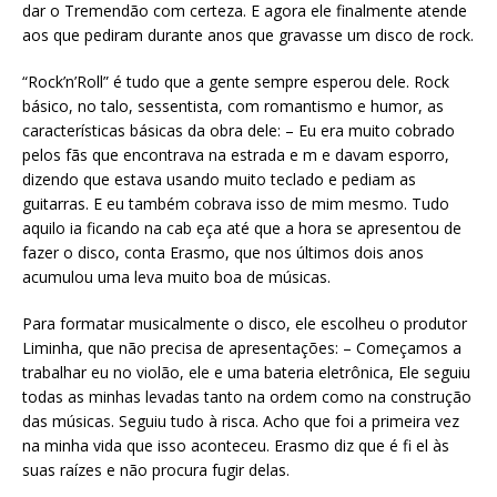
dar o Tremendão com certeza. E agora ele finalmente atende
aos que pediram durante anos que gravasse um disco de rock.
“Rock’n’Roll” é tudo que a gente sempre esperou dele. Rock
básico, no talo, sessentista, com romantismo e humor, as
características básicas da obra dele: – Eu era muito cobrado
pelos fãs que encontrava na estrada e m e davam esporro,
dizendo que estava usando muito teclado e pediam as
guitarras. E eu também cobrava isso de mim mesmo. Tudo
aquilo ia ficando na cab eça até que a hora se apresentou de
fazer o disco, conta Erasmo, que nos últimos dois anos
acumulou uma leva muito boa de músicas.
Para formatar musicalmente o disco, ele escolheu o produtor
Liminha, que não precisa de apresentações: – Começamos a
trabalhar eu no violão, ele e uma bateria eletrônica, Ele seguiu
todas as minhas levadas tanto na ordem como na construção
das músicas. Seguiu tudo à risca. Acho que foi a primeira vez
na minha vida que isso aconteceu. Erasmo diz que é fi el às
suas raízes e não procura fugir delas.