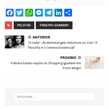
F
T
W
M
T
Li
S
a
w
h
e
el
n
h
c
it
at
ss
e
k
ar
PELOTAS
THEATRO GUARANY
e
te
s
e
g
e
e
ANTERIOR
b
r
A
n
ra
dI
“A noite”, de Michelangelo Antonioni no Ciclo “A
Filosofia e o Cinema Existencial”
o
p
g
m
n
o
p
e
PRÓXIMO
Paloma Fantini expõe no Shopping Iguatemi em
k
r
Porto Alegre