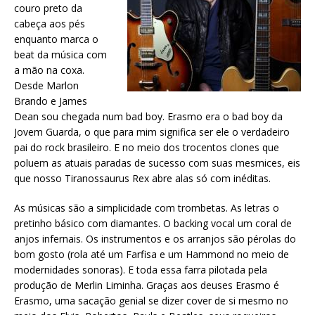
couro preto da
cabeça aos pés
enquanto marca o
beat da música com
a mão na coxa.
Desde Marlon
Brando e James
Dean sou chegada num bad boy. Erasmo era o bad boy da
Jovem Guarda, o que para mim significa ser ele o verdadeiro
pai do rock brasileiro. E no meio dos trocentos clones que
poluem as atuais paradas de sucesso com suas mesmices, eis
que nosso Tiranossaurus Rex abre alas só com inéditas.
As músicas são a simplicidade com trombetas. As letras o
pretinho básico com diamantes. O backing vocal um coral de
anjos infernais. Os instrumentos e os arranjos são pérolas do
bom gosto (rola até um Farfisa e um Hammond no meio de
modernidades sonoras). E toda essa farra pilotada pela
produção de Merlin Liminha. Graças aos deuses Erasmo é
Erasmo, uma sacação genial se dizer cover de si mesmo no