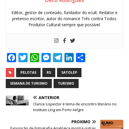
Editor, gestor de conteúdo, fundador do ecult. Redator e
pretenso escritor, autor do romance Três contra Todos.
Produtor Cultural sempre que possível.
F
T
W
M
T
Li
S
a
w
h
e
el
n
h
c
it
at
ss
e
k
ar
PELOTAS
RS
SATOLEP
e
te
s
e
g
e
e
SEMANA DE TURISMO
TURISMO
b
r
A
n
ra
dI
ANTERIOR
o
p
g
m
n
Clarice Lispector é tema de encontro literário no
o
p
e
Instituto Ling em Porto Aelgre
k
r
PRÓXIMO
Exposição de Fotografia Analógica mostra outras