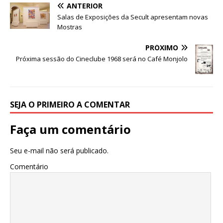
e
te
s
e
g
e
e
ANTERIOR
b
r
A
n
ra
dI
Salas de Exposições da Secult apresentam novas
Mostras
o
p
g
m
n
o
p
e
PRÓXIMO
Próxima sessão do Cineclube 1968 será no Café Monjolo
k
r
SEJA O PRIMEIRO A COMENTAR
Faça um comentário
Seu e-mail não será publicado.
Comentário