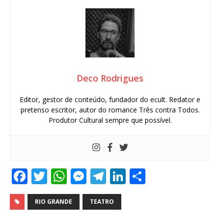
Deco Rodrigues
Editor, gestor de conteúdo, fundador do ecult. Redator e
pretenso escritor, autor do romance Três contra Todos.
Produtor Cultural sempre que possível.
F
T
W
M
T
Li
S
a
w
h
e
el
n
h
c
it
at
ss
e
k
ar
RIO GRANDE
TEATRO