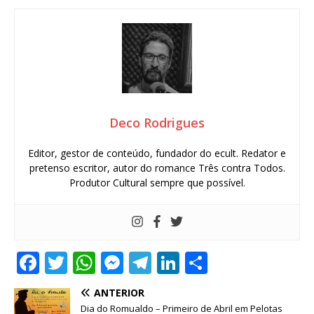
Deco Rodrigues
Editor, gestor de conteúdo, fundador do ecult. Redator e
pretenso escritor, autor do romance Três contra Todos.
Produtor Cultural sempre que possível.
F
T
W
M
T
Li
S
a
w
h
e
el
n
h
ANTERIOR
c
it
at
ss
e
k
ar
Dia do Romualdo – Primeiro de Abril em Pelotas