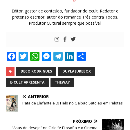
Editor, gestor de conteúdo, fundador do ecult. Redator e
pretenso escritor, autor do romance Três contra Todos.
Produtor Cultural sempre que possível.
F
T
W
M
T
Li
S
a
w
h
e
el
n
h
c
it
at
ss
e
k
ar
DECO RODRIGUES
DUPLA JUKEBOX
e
te
s
e
g
e
e
E-CULT APRESENTA
THEWAY
b
r
A
n
ra
dI
ANTERIOR
o
p
g
m
n
Pata de Elefante e DJ Helô no Galpão Satolep em Pelotas
o
p
e
k
r
PRÓXIMO
“Asas do desejo” no Ciclo “A Filosofia e o Cinema