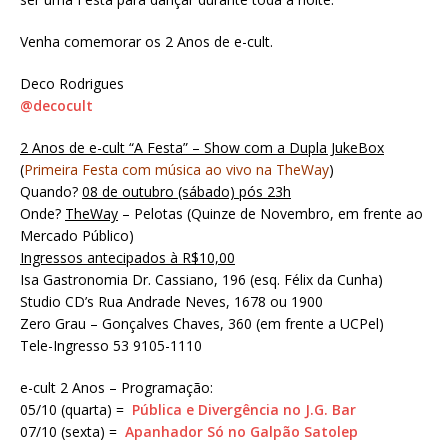
Venha comemorar os 2 Anos de e-cult.
Deco Rodrigues
@decocult
2 Anos de e-cult “A Festa” – Show com a Dupla JukeBox
(
Primeira Festa com música ao vivo na TheWay
)
Quando?
08 de outubro (sábado) pós 23h
Onde?
TheWay
– Pelotas (Quinze de Novembro, em frente ao
Mercado Público)
Ingressos antecipados à R$10,00
Isa Gastronomia Dr. Cassiano, 196 (esq. Félix da Cunha)
Studio CD’s Rua Andrade Neves, 1678 ou 1900
Zero Grau – Gonçalves Chaves, 360 (em frente a UCPel)
Tele-Ingresso 53 9105-1110
e-cult 2 Anos – Programação:
05/10 (quarta) =
Pública e Divergência no J.G. Bar
07/10 (sexta) =
Apanhador Só no Galpão Satolep