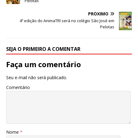
e
te
s
e
g
e
e
Pelotas
b
r
A
n
ra
dI
PRÓXIMO
o
p
g
m
n
4º edição do AnimaTRI será no colégio São José em
Pelotas
o
p
e
k
r
SEJA O PRIMEIRO A COMENTAR
Faça um comentário
Seu e-mail não será publicado.
Comentário
Nome
*