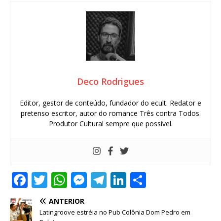
Deco Rodrigues
Editor, gestor de conteúdo, fundador do ecult. Redator e
pretenso escritor, autor do romance Três contra Todos.
Produtor Cultural sempre que possível.
F
T
W
M
T
Li
S
a
w
h
e
el
n
h
ANTERIOR
c
it
at
ss
e
k
ar
Latingroove estréia no Pub Colônia Dom Pedro em