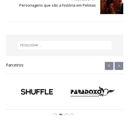
o
p
e
Personagens que são a história em Pelotas
k
r
‹
›
Parceiros: