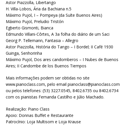
Astor Piazzolla, Libertango
H. Villa-Lobos, Ária da Bachiana n.5
Máximo Pujol, I – Pompeya (da Suíte Buenos Aires)
Máximo Pujol, Preludio Tristón
Egberto Gismonti, Bianca
Edmundo Villani-Côrtes, A 3a folha do diário de um Saci
Georg P. Tellemann, Fantasia – Allegro
Astor Piazzolla, História do Tango – I Bordel; II Café 1930
Guinga, Senhorinha
Máximo Pujol, Dos ares candomberos – I Nubes de Buenos
Aires; II Candombe de los Buenos Tiempos
Mais informações podem ser obtidas no site
www.pianoclass.com, pelo email pianoclass@pianoclass.com
ou pelos telefones: (53) 3227.0545, 8402.6735 ou 8402.6734
com os pianistas Fernanda Castilho e Júlio Machado.
Realização: Piano Class
Apoio: Donnas Buffet e Restaurante
Patrocínio: Loja Multisom e Loja Krause