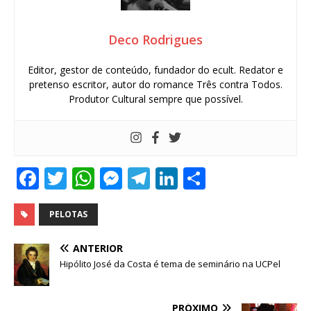
Deco Rodrigues
Editor, gestor de conteúdo, fundador do ecult. Redator e
pretenso escritor, autor do romance Três contra Todos.
Produtor Cultural sempre que possível.
F
T
W
M
T
Li
S
a
w
h
e
el
n
h
c
it
at
ss
e
k
ar
PELOTAS
e
te
s
e
g
e
e
ANTERIOR
b
r
A
n
ra
dI
Hipólito José da Costa é tema de seminário na UCPel
o
p
g
m
n
PRÓXIMO