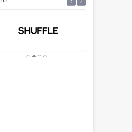
‹
›
iros: