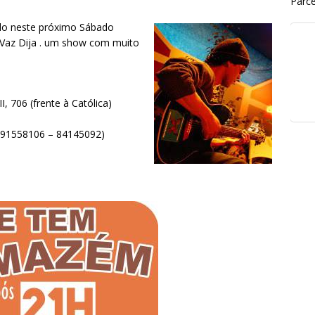
Parce
do neste próximo Sábado
 Vaz Dija . um show com muito
, 706 (frente à Católica)
– 91558106 – 84145092)