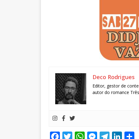
Deco Rodrigues
Editor, gestor de conte
autor do romance Três 
F
T
W
M
T
Li