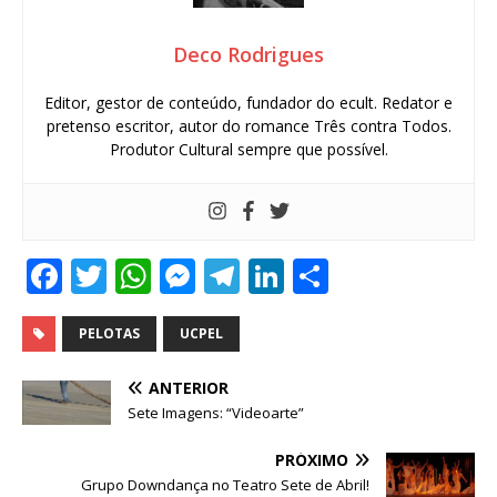
Deco Rodrigues
Editor, gestor de conteúdo, fundador do ecult. Redator e
pretenso escritor, autor do romance Três contra Todos.
Produtor Cultural sempre que possível.
F
T
W
M
T
Li
S
a
w
h
e
el
n
h
c
it
at
ss
e
k
ar
PELOTAS
UCPEL
e
te
s
e
g
e
e
ANTERIOR
b
r
A
n
ra
dI
Sete Imagens: “Videoarte”
o
p
g
m
n
PRÓXIMO
o
p
e
Grupo Downdança no Teatro Sete de Abril!