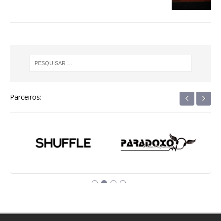
k
r
‹
›
Parceiros: