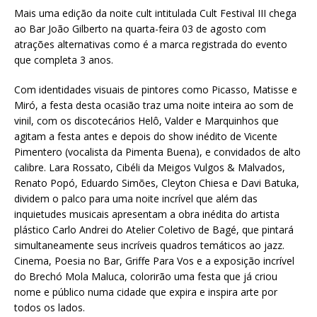
Mais uma edição da noite cult intitulada Cult Festival III chega
ao Bar João Gilberto na quarta-feira 03 de agosto com
atrações alternativas como é a marca registrada do evento
que completa 3 anos.
Com identidades visuais de pintores como Picasso, Matisse e
Miró, a festa desta ocasião traz uma noite inteira ao som de
vinil, com os discotecários Helô, Valder e Marquinhos que
agitam a festa antes e depois do show inédito de Vicente
Pimentero (vocalista da Pimenta Buena), e convidados de alto
calibre. Lara Rossato, Cibéli da Meigos Vulgos & Malvados,
Renato Popó, Eduardo Simões, Cleyton Chiesa e Davi Batuka,
dividem o palco para uma noite incrível que além das
inquietudes musicais apresentam a obra inédita do artista
plástico Carlo Andrei do Atelier Coletivo de Bagé, que pintará
simultaneamente seus incríveis quadros temáticos ao jazz.
Cinema, Poesia no Bar, Griffe Para Vos e a exposição incrível
do Brechó Mola Maluca, colorirão uma festa que já criou
nome e público numa cidade que expira e inspira arte por
todos os lados.