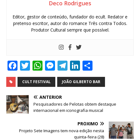
Deco Rodrigues
Editor, gestor de conteúdo, fundador do ecult. Redator e
pretenso escritor, autor do romance Três contra Todos.
Produtor Cultural sempre que possível.
F
T
W
M
T
Li
S
a
w
h
e
el
n
h
c
it
at
ss
e
k
ar
CULT FESTIVAL
JOÃO GILBERTO BAR
e
te
s
e
g
e
e
ANTERIOR
b
r
A
n
ra
dI
Pesquisadores de Pelotas obtem destaque
internacional em iconografia musical
o
p
g
m
n
o
p
e
PRÓXIMO
Projeto Sete Imagens tem nova edição nesta
k
r
quinta-feira (28)