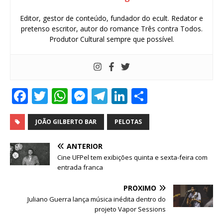
Editor, gestor de conteúdo, fundador do ecult. Redator e
pretenso escritor, autor do romance Três contra Todos.
Produtor Cultural sempre que possível.
F
T
W
M
T
Li
S
a
w
h
e
el
n
h
c
it
at
ss
e
k
ar
JOÃO GILBERTO BAR
PELOTAS
e
te
s
e
g
e
e
ANTERIOR
b
r
A
n
ra
dI
Cine UFPel tem exibições quinta e sexta-feira com
entrada franca
o
p
g
m
n
o
p
e
PRÓXIMO
Juliano Guerra lança música inédita dentro do
k
r
projeto Vapor Sessions