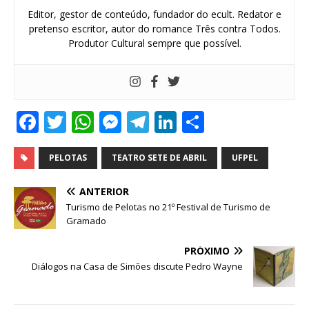
Editor, gestor de conteúdo, fundador do ecult. Redator e
pretenso escritor, autor do romance Três contra Todos.
Produtor Cultural sempre que possível.
F
T
W
M
T
Li
S
a
w
h
e
el
n
h
c
it
at
ss
e
k
ar
PELOTAS
TEATRO SETE DE ABRIL
UFPEL
e
te
s
e
g
e
e
ANTERIOR
b
r
A
n
ra
dI
Turismo de Pelotas no 21º Festival de Turismo de
Gramado
o
p
g
m
n
o
p
e
PRÓXIMO
Diálogos na Casa de Simões discute Pedro Wayne
k
r